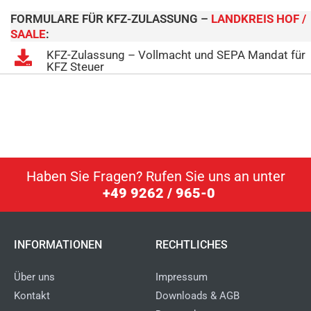
FORMULARE FÜR KFZ-ZULASSUNG –
LANDKREIS HOF /
SAALE
:
KFZ-Zulassung – Vollmacht und SEPA Mandat für
KFZ Steuer
Haben Sie Fragen? Rufen Sie uns an unter
+49 9262 / 965-0
INFORMATIONEN
RECHTLICHES
Über uns
Impressum
Kontakt
Downloads & AGB